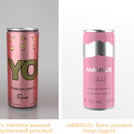
O» Напиток винный
«AMBRIUS» Вино розовое
ированный розовый
полусладкое