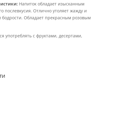
истики:
Напиток обладает изысканным
го послевкусия. Отлично утоляет жажду и
и бодрости. Обладает прекрасным розовым
я употреблять с фруктами, десертами,
ти