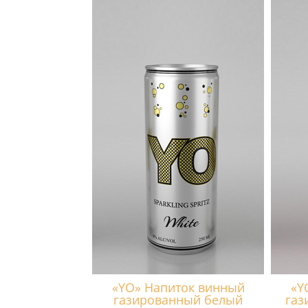
«YO» Напиток винный
«Y
газированный белый
газ