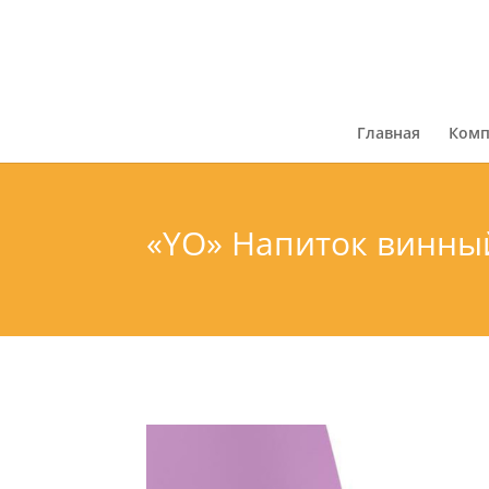
Главная
Комп
«YO» Напиток винны