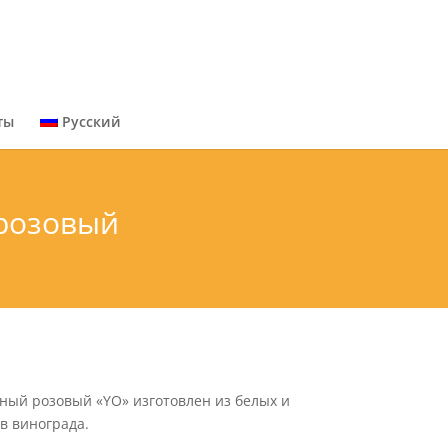
ты
Русский
 розовый
ный розовый «YО» изготовлен из белых и
в винограда.