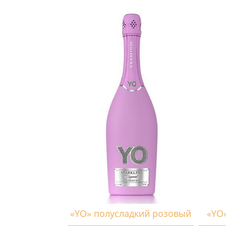
«YO» полусладкий розовый
«YO