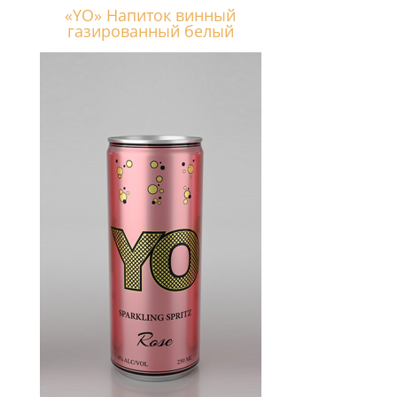
«YO» Напиток винный
газированный белый