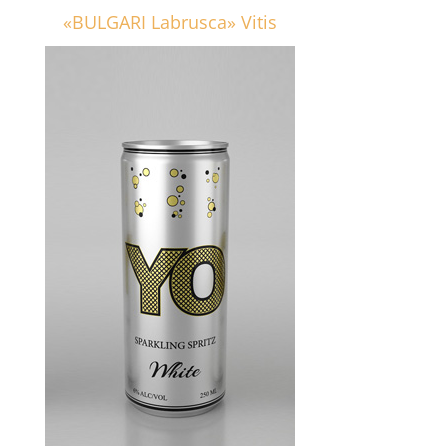
«BULGARI Labrusca» Vitis