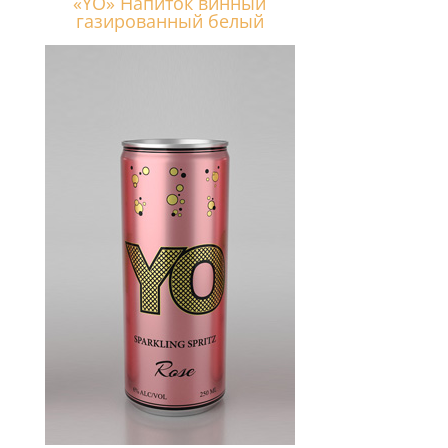
«YO» Напиток винный
газированный белый