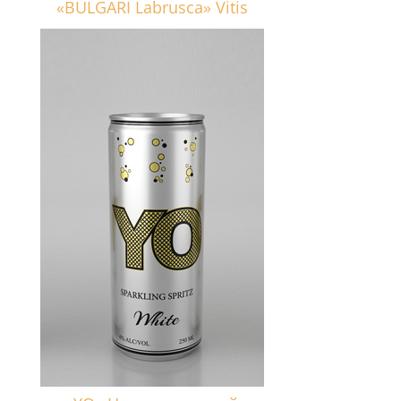
«BULGARI Labrusca» Vitis