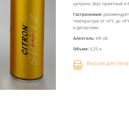
цитрона. Вкус приятный и
Гастрономия:
рекомендует
температуре от +6°С до +8
и десертами.
Алкоголь:
6% об.
Объем:
0,25 л.
Версия для печа
