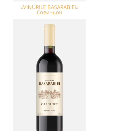
«VINURILE BASARABIEI»
Совиньон