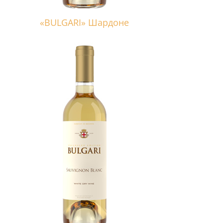
«BULGARI» Шардоне