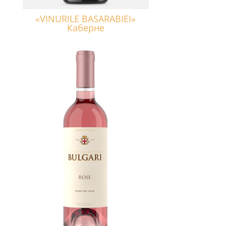
«VINURILE BASARABIEI»
Каберне