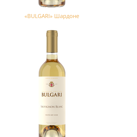
«BULGARI» Шардоне