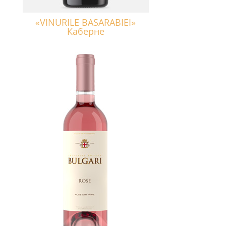
«VINURILE BASARABIEI»
Каберне