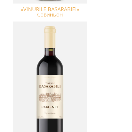
«VINURILE BASARABIEI»
Совиньон