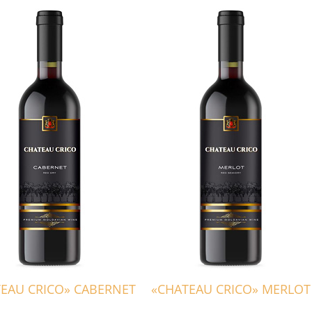
EAU CRICO» CABERNET
«CHATEAU CRICO» MERLOT